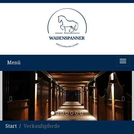
1
Togg
Menü
navi
Start
Verkaufspferde